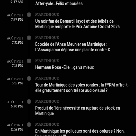
9:37 AM
After-yole…Félix et bouées
MARTINIQUE
AOÛT 6TH
7:59 PM
Un noir fan de Bernard Hayot et des békés de
Martinique remporte le Prix Antoine Crozat 2026
MARTINIQUE
AOÛT 5TH
7:31 PM
Écocide de l’Anse Meunier en Martinique :
L’Assaupamar dépose une plainte contre X
MARTINIQUE
AOÛT 5TH
7:16 PM
Hermann Rose -Élie …ça va mieux
MARTINIQUE
AOÛT 4TH
5:15 PM
Tour de Martinique des yoles rondes : la FYRM offre-t-
elle gratuitement son trésor audiovisuel ?
MARTINIQUE
AOÛT 3RD
6:30 PM
Produit de 1ère nécessité en rupture de stock en
Martinique
MARTINIQUE
AOÛT 2ND
11:14 PM
En Martinique les pollueurs sont des ordures ? Non.