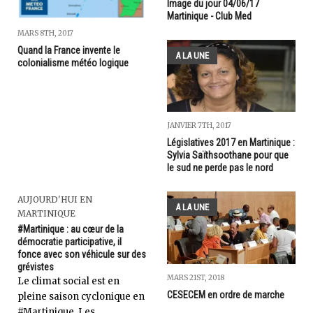
Image du jour 04/06/17
Martinique - Club Med
MARS 8TH, 2017
Quand la France invente le
A LA UNE
colonialisme météo logique
JANVIER 7TH, 2017
Législatives 2017 en Martinique :
Sylvia Saïthsoothane pour que
le sud ne perde pas le nord
AUJOURD'HUI EN
A LA UNE
MARTINIQUE
#Martinique : au cœur de la
démocratie participative, il
fonce avec son véhicule sur des
grévistes
MARS 21ST, 2018
Le climat social est en
CESECEM en ordre de marche
pleine saison cyclonique en
#Martinique. Les