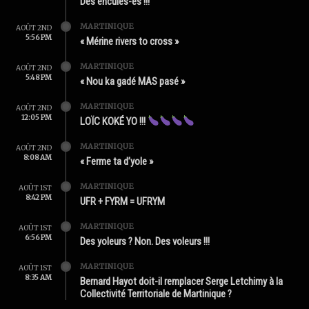
Des enculés-es !!!
MARTINIQUE
AOÛT 2ND
5:56 PM
« Mérine rivers to cross »
MARTINIQUE
AOÛT 2ND
5:48 PM
« Nou ka gadé MAS pasé »
MARTINIQUE
AOÛT 2ND
12:05 PM
LOÏC KOKÉ YO !!!
MARTINIQUE
AOÛT 2ND
8:08 AM
« Ferme ta d’yole »
MARTINIQUE
AOÛT 1ST
8:42 PM
UFR + FYRM = UFRYM
MARTINIQUE
AOÛT 1ST
6:56 PM
Des yoleurs ? Non. Des voleurs !!!
MARTINIQUE
AOÛT 1ST
8:35 AM
Bernard Hayot doit-il remplacer Serge Letchimy à la
Collectivité Territoriale de Martinique ?