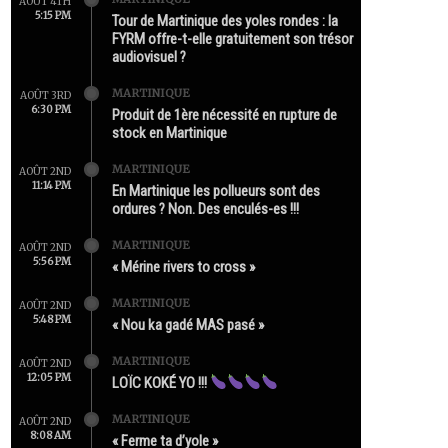
AOÛT 4TH
5:15 PM
Tour de Martinique des yoles rondes : la
FYRM offre-t-elle gratuitement son trésor
audiovisuel ?
MARTINIQUE
AOÛT 3RD
6:30 PM
Produit de 1ère nécessité en rupture de
stock en Martinique
MARTINIQUE
AOÛT 2ND
11:14 PM
En Martinique les pollueurs sont des
ordures ? Non. Des enculés-es !!!
MARTINIQUE
AOÛT 2ND
5:56 PM
« Mérine rivers to cross »
MARTINIQUE
AOÛT 2ND
5:48 PM
« Nou ka gadé MAS pasé »
MARTINIQUE
AOÛT 2ND
12:05 PM
LOÏC KOKÉ YO !!!
MARTINIQUE
AOÛT 2ND
8:08 AM
« Ferme ta d’yole »