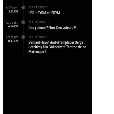
MARTINIQUE
AOÛT 1ST
8:42 PM
UFR + FYRM = UFRYM
MARTINIQUE
AOÛT 1ST
6:56 PM
Des yoleurs ? Non. Des voleurs !!!
MARTINIQUE
AOÛT 1ST
8:35 AM
Bernard Hayot doit-il remplacer Serge
Letchimy à la Collectivité Territoriale de
Martinique ?