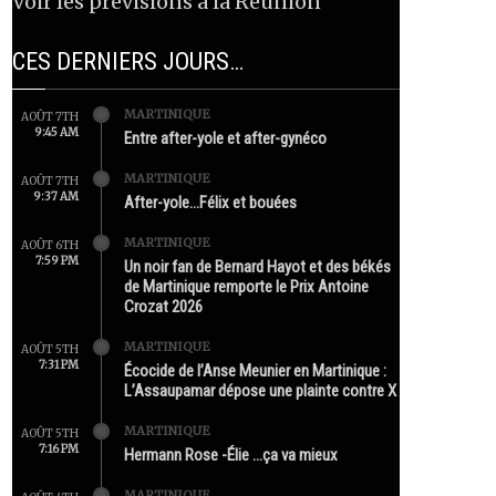
Voir les prévisions à la Réunion
CES DERNIERS JOURS…
MARTINIQUE
AOÛT 7TH
9:45 AM
Entre after-yole et after-gynéco
MARTINIQUE
AOÛT 7TH
9:37 AM
After-yole…Félix et bouées
MARTINIQUE
AOÛT 6TH
7:59 PM
Un noir fan de Bernard Hayot et des békés
de Martinique remporte le Prix Antoine
Crozat 2026
MARTINIQUE
AOÛT 5TH
7:31 PM
Écocide de l’Anse Meunier en Martinique :
L’Assaupamar dépose une plainte contre X
MARTINIQUE
AOÛT 5TH
7:16 PM
Hermann Rose -Élie …ça va mieux
MARTINIQUE