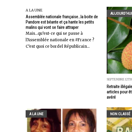
A LA UNE
AUJOURD'HUI
Assemblée nationale française…la boite de
Pandore est béante et ça hante les petits
malins qui vont se faire attraper
Mais...qu’est-ce qui se passe à
l’Assemblée nationale en #France ?
C’est quoi ce bordel Républicain...
SEPTEMBRE 12TH
Retraite illégal
articles pour êt
avéré
A LA UNE
NON CLASSÉ