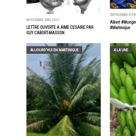
SEPTEMBRE 15TH
NOVEMBRE 2ND, 2023
Albert #Mongin
LETTRE OUVERTE A AIME CESAIRE PAR
#Martinique
GUY CABORT-MASSON
AUJOURD'HUI EN MARTINIQUE
A LA UNE