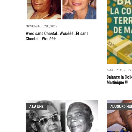
NOVEMBRE 2ND, 2015
Avec sans Chantal...Wouééé...Et sans
Chantal ...Wouééé...
AOÛT 9TH, 2025
Balance la Colle
Martinique !!!
A LA UNE
AUJOURD'HUI