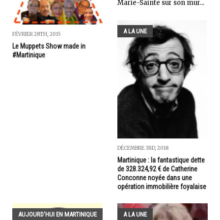
Marie-Sainte sur son mur...
A LA UNE
FÉVRIER 28TH, 2015
Le Muppets Show made in
#Martinique
DÉCEMBRE 3RD, 2018
Martinique : la fantastique dette
de 328.324,92 € de Catherine
Conconne noyée dans une
opération immobilière foyalaise
AUJOURD'HUI EN MARTINIQUE
A LA UNE