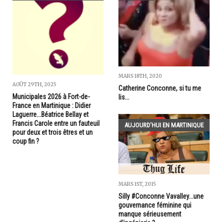
MARS 18TH, 2020
AOÛT 29TH, 2025
Catherine Conconne, si tu me
Municipales 2026 à Fort-de-
lis...
France en Martinique : Didier
Laguerre...Béatrice Bellay et
Francis Carole entre un fauteuil
AUJOURD'HUI EN MARTINIQUE
pour deux et trois êtres et un
coup fin ?
MARS 1ST, 2015
Silly #Conconne Vavalley...une
gouvernance féminine qui
manque sérieusement