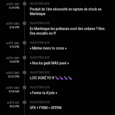
MARTINIQUE
AOÛT 3RD
6:30 PM
Produit de 1ère nécessité en rupture de stock en
Martinique
MARTINIQUE
AOÛT 2ND
11:14 PM
En Martinique les pollueurs sont des ordures ? Non.
Des enculés-es !!!
MARTINIQUE
AOÛT 2ND
5:56 PM
« Mérine rivers to cross »
MARTINIQUE
AOÛT 2ND
5:48 PM
« Nou ka gadé MAS pasé »
MARTINIQUE
AOÛT 2ND
12:05 PM
LOÏC KOKÉ YO !!!
MARTINIQUE
AOÛT 2ND
8:08 AM
« Ferme ta d’yole »
MARTINIQUE
AOÛT 1ST
8:42 PM
UFR + FYRM = UFRYM