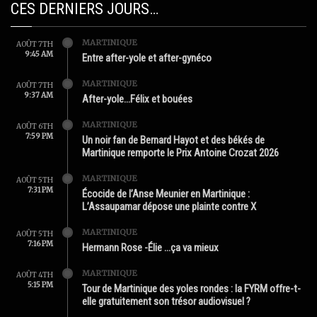
CES DERNIERS JOURS…
MARTINIQUE
AOÛT 7TH
9:45 AM
Entre after-yole et after-gynéco
MARTINIQUE
AOÛT 7TH
9:37 AM
After-yole…Félix et bouées
MARTINIQUE
AOÛT 6TH
7:59 PM
Un noir fan de Bernard Hayot et des békés de
Martinique remporte le Prix Antoine Crozat 2026
MARTINIQUE
AOÛT 5TH
7:31 PM
Écocide de l’Anse Meunier en Martinique :
L’Assaupamar dépose une plainte contre X
MARTINIQUE
AOÛT 5TH
7:16 PM
Hermann Rose -Élie …ça va mieux
MARTINIQUE
AOÛT 4TH
5:15 PM
Tour de Martinique des yoles rondes : la FYRM offre-t-
elle gratuitement son trésor audiovisuel ?