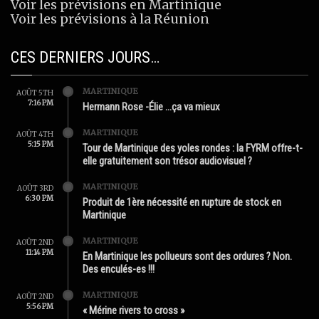
Voir les prévisions en Martinique
Voir les prévisions à la Réunion
CES DERNIERS JOURS…
MARTINIQUE
AOÛT 5TH
7:16 PM
Hermann Rose -Élie …ça va mieux
MARTINIQUE
AOÛT 4TH
5:15 PM
Tour de Martinique des yoles rondes : la FYRM offre-t-
elle gratuitement son trésor audiovisuel ?
MARTINIQUE
AOÛT 3RD
6:30 PM
Produit de 1ère nécessité en rupture de stock en
Martinique
MARTINIQUE
AOÛT 2ND
11:14 PM
En Martinique les pollueurs sont des ordures ? Non.
Des enculés-es !!!
MARTINIQUE
AOÛT 2ND
5:56 PM
« Mérine rivers to cross »