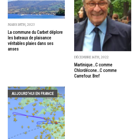
MARS 18TH, 2023
La commune du Carbet déplore
les bateaux de plaisance
véritables plaies dans ses
anses
DÉCEMBRE 14TH, 2022
Martinique...C comme
Chlordécone...C comme
Carrefour. Bref
AUJOURD'HUI EN FRANCE