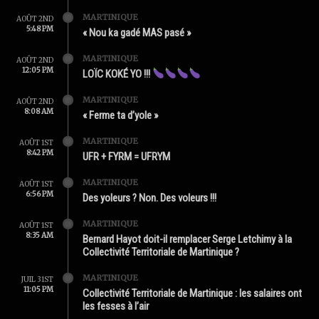
MARTINIQUE
AOÛT 2ND
5:48 PM
« Nou ka gadé MAS pasé »
MARTINIQUE
AOÛT 2ND
12:05 PM
LOÏC KOKÉ YO !!!
MARTINIQUE
AOÛT 2ND
8:08 AM
« Ferme ta d’yole »
MARTINIQUE
AOÛT 1ST
8:42 PM
UFR + FYRM = UFRYM
MARTINIQUE
AOÛT 1ST
6:56 PM
Des yoleurs ? Non. Des voleurs !!!
MARTINIQUE
AOÛT 1ST
8:35 AM
Bernard Hayot doit-il remplacer Serge Letchimy à la
Collectivité Territoriale de Martinique ?
MARTINIQUE
JUIL 31ST
11:05 PM
Collectivité Territoriale de Martinique : les salaires ont
les fesses à l’air