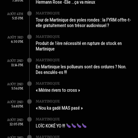
7:16 PM
Hermann Rose -Élie …ça va mieux
MARTINIQUE
AOÛT 4TH
5:15 PM
Tour de Martinique des yoles rondes : la FYRM offre-t-
elle gratuitement son trésor audiovisuel ?
MARTINIQUE
AOÛT 3RD
6:30 PM
Produit de 1ère nécessité en rupture de stock en
Martinique
MARTINIQUE
AOÛT 2ND
11:14 PM
En Martinique les pollueurs sont des ordures ? Non.
Des enculés-es !!!
MARTINIQUE
AOÛT 2ND
5:56 PM
« Mérine rivers to cross »
MARTINIQUE
AOÛT 2ND
5:48 PM
« Nou ka gadé MAS pasé »
MARTINIQUE
AOÛT 2ND
12:05 PM
LOÏC KOKÉ YO !!!
MARTINIQUE
AOÛT 2ND