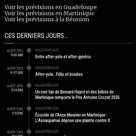
Voir les prévisions en Guadeloupe
Voir les prévisions en Martinique
Voir les prévisions à la Réunion
CES DERNIERS JOURS…
MARTINIQUE
AOÛT 7TH
9:45 AM
Entre after-yole et after-gynéco
MARTINIQUE
AOÛT 7TH
9:37 AM
After-yole…Félix et bouées
MARTINIQUE
AOÛT 6TH
7:59 PM
Un noir fan de Bernard Hayot et des békés de
Martinique remporte le Prix Antoine Crozat 2026
MARTINIQUE
AOÛT 5TH
7:31 PM
Écocide de l’Anse Meunier en Martinique :
L’Assaupamar dépose une plainte contre X
MARTINIQUE
AOÛT 5TH