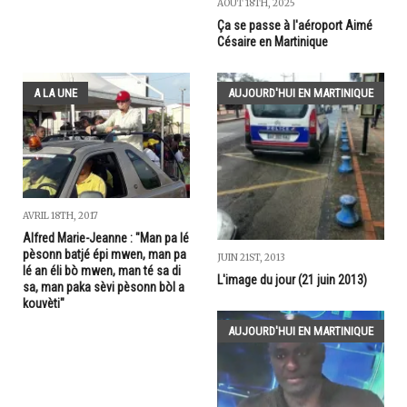
AOÛT 18TH, 2025
Ça se passe à l'aéroport Aimé
Césaire en Martinique
A LA UNE
AUJOURD'HUI EN MARTINIQUE
AVRIL 18TH, 2017
Alfred Marie-Jeanne : "Man pa lé
pèsonn batjé épi mwen, man pa
JUIN 21ST, 2013
lé an éli bò mwen, man té sa di
L'image du jour (21 juin 2013)
sa, man paka sèvi pèsonn bòl a
kouvèti"
AUJOURD'HUI EN MARTINIQUE