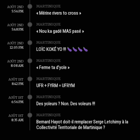
MARTINIQUE
AOÛT 2ND
5:56 PM
« Mérine rivers to cross »
MARTINIQUE
AOÛT 2ND
5:48 PM
« Nou ka gadé MAS pasé »
MARTINIQUE
AOÛT 2ND
12:05 PM
LOÏC KOKÉ YO !!!
MARTINIQUE
AOÛT 2ND
8:08 AM
« Ferme ta d’yole »
MARTINIQUE
AOÛT 1ST
8:42 PM
UFR + FYRM = UFRYM
MARTINIQUE
AOÛT 1ST
6:56 PM
Des yoleurs ? Non. Des voleurs !!!
MARTINIQUE
AOÛT 1ST
8:35 AM
Bernard Hayot doit-il remplacer Serge Letchimy à la
Collectivité Territoriale de Martinique ?