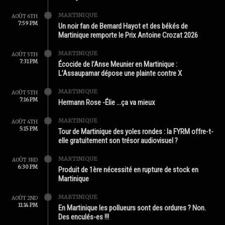
MARTINIQUE
AOÛT 6TH
7:59 PM
Un noir fan de Bernard Hayot et des békés de
Martinique remporte le Prix Antoine Crozat 2026
MARTINIQUE
AOÛT 5TH
7:31 PM
Écocide de l’Anse Meunier en Martinique :
L’Assaupamar dépose une plainte contre X
MARTINIQUE
AOÛT 5TH
7:16 PM
Hermann Rose -Élie …ça va mieux
MARTINIQUE
AOÛT 4TH
5:15 PM
Tour de Martinique des yoles rondes : la FYRM offre-t-
elle gratuitement son trésor audiovisuel ?
MARTINIQUE
AOÛT 3RD
6:30 PM
Produit de 1ère nécessité en rupture de stock en
Martinique
MARTINIQUE
AOÛT 2ND
11:14 PM
En Martinique les pollueurs sont des ordures ? Non.
Des enculés-es !!!