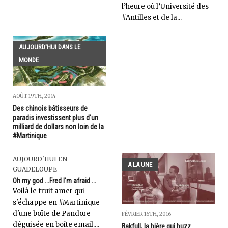
l’heure où l’Université des
#Antilles et de la...
AUJOURD'HUI DANS LE
MONDE
AOÛT 19TH, 2014
Des chinois bâtisseurs de
paradis investissent plus d'un
milliard de dollars non loin de la
#Martinique
AUJOURD'HUI EN
A LA UNE
GUADELOUPE
Oh my god ...Fred I'm afraid ...
Voilà le fruit amer qui
s'échappe en #Martinique
d'une boîte de Pandore
FÉVRIER 16TH, 2016
déguisée en boîte email....
Bakfull, la bière qui buzz