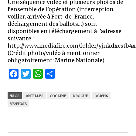
Une séquence vidéo et plusieurs photos de
l’ensemble de l’opération (interception
voilier, arrivée à Fort-de-France,
déchargement des ballots…) sont
disponibles en téléchargement à l’adresse
suivante :
http://www.mediafire.com/folder/yjnkdxcstb4xd
(Crédit photo/vidéo à mentionner
obligatoirement: Marine Nationale)
Facebook
Twitter
WhatsApp
Partager
TAGS
ANTILLES
COCAÏNE
DROGUE
OCRTIS
VENTÔSE