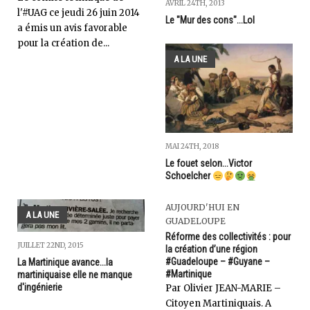
AVRIL 24TH, 2013
l'#UAG ce jeudi 26 juin 2014
Le "Mur des cons"...Lol
a émis un avis favorable
pour la création de...
A LA UNE
MAI 24TH, 2018
Le fouet selon...Victor
Schoelcher
AUJOURD'HUI EN
A LA UNE
GUADELOUPE
Réforme des collectivités : pour
JUILLET 22ND, 2015
la création d’une région
#Guadeloupe – #Guyane –
La Martinique avance...la
#Martinique
martiniquaise elle ne manque
d'ingénierie
Par Olivier JEAN-MARIE –
Citoyen Martiniquais. A