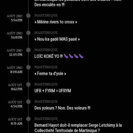
Des enculés-es !!!
MARTINIQUE
AOÛT 2ND
5:56 PM
« Mérine rivers to cross »
MARTINIQUE
AOÛT 2ND
5:48 PM
« Nou ka gadé MAS pasé »
MARTINIQUE
AOÛT 2ND
12:05 PM
LOÏC KOKÉ YO !!!
MARTINIQUE
AOÛT 2ND
8:08 AM
« Ferme ta d’yole »
MARTINIQUE
AOÛT 1ST
8:42 PM
UFR + FYRM = UFRYM
MARTINIQUE
AOÛT 1ST
6:56 PM
Des yoleurs ? Non. Des voleurs !!!
MARTINIQUE
AOÛT 1ST
8:35 AM
Bernard Hayot doit-il remplacer Serge Letchimy à la
Collectivité Territoriale de Martinique ?