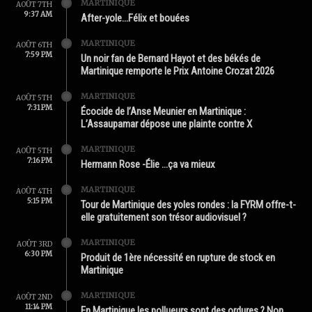
MARTINIQUE
AOÛT 7TH
9:37 AM
After-yole…Félix et bouées
MARTINIQUE
AOÛT 6TH
7:59 PM
Un noir fan de Bernard Hayot et des békés de
Martinique remporte le Prix Antoine Crozat 2026
MARTINIQUE
AOÛT 5TH
7:31 PM
Écocide de l’Anse Meunier en Martinique :
L’Assaupamar dépose une plainte contre X
MARTINIQUE
AOÛT 5TH
7:16 PM
Hermann Rose -Élie …ça va mieux
MARTINIQUE
AOÛT 4TH
5:15 PM
Tour de Martinique des yoles rondes : la FYRM offre-t-
elle gratuitement son trésor audiovisuel ?
MARTINIQUE
AOÛT 3RD
6:30 PM
Produit de 1ère nécessité en rupture de stock en
Martinique
MARTINIQUE
AOÛT 2ND
11:14 PM
En Martinique les pollueurs sont des ordures ? Non.