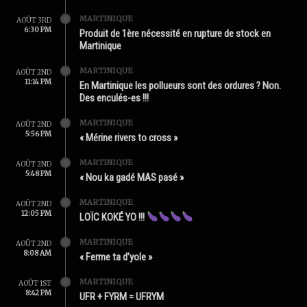
MARTINIQUE
AOÛT 3RD
6:30 PM
Produit de 1ère nécessité en rupture de stock en
Martinique
MARTINIQUE
AOÛT 2ND
11:14 PM
En Martinique les pollueurs sont des ordures ? Non.
Des enculés-es !!!
MARTINIQUE
AOÛT 2ND
5:56 PM
« Mérine rivers to cross »
MARTINIQUE
AOÛT 2ND
5:48 PM
« Nou ka gadé MAS pasé »
MARTINIQUE
AOÛT 2ND
12:05 PM
LOÏC KOKÉ YO !!!
MARTINIQUE
AOÛT 2ND
8:08 AM
« Ferme ta d’yole »
MARTINIQUE
AOÛT 1ST
8:42 PM
UFR + FYRM = UFRYM