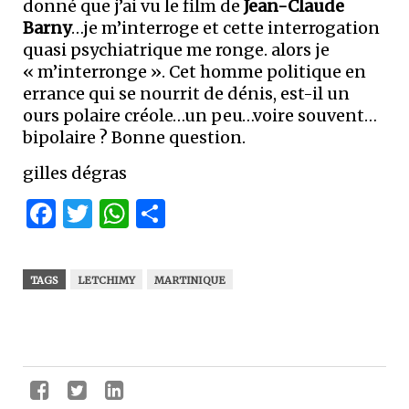
donné que j’ai vu le film de
Jean-Claude
Barny
…je m’interroge et cette interrogation
quasi psychiatrique me ronge. alors je
« m’interronge ». Cet homme politique en
errance qui se nourrit de dénis, est-il un
ours polaire créole…un peu…voire souvent…
bipolaire ? Bonne question.
gilles dégras
Facebook
Twitter
WhatsApp
Partager
TAGS
LETCHIMY
MARTINIQUE