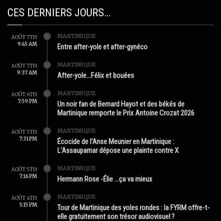
CES DERNIERS JOURS…
MARTINIQUE
AOÛT 7TH
9:45 AM
Entre after-yole et after-gynéco
MARTINIQUE
AOÛT 7TH
9:37 AM
After-yole…Félix et bouées
MARTINIQUE
AOÛT 6TH
7:59 PM
Un noir fan de Bernard Hayot et des békés de
Martinique remporte le Prix Antoine Crozat 2026
MARTINIQUE
AOÛT 5TH
7:31 PM
Écocide de l’Anse Meunier en Martinique :
L’Assaupamar dépose une plainte contre X
MARTINIQUE
AOÛT 5TH
7:16 PM
Hermann Rose -Élie …ça va mieux
MARTINIQUE
AOÛT 4TH
5:15 PM
Tour de Martinique des yoles rondes : la FYRM offre-t-
elle gratuitement son trésor audiovisuel ?