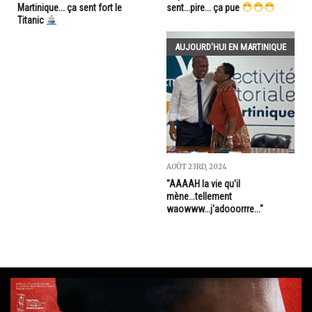
sent...pire... ça pue
Martinique... ça sent fort le
Titanic
AUJOURD'HUI EN MARTINIQUE
AOÛT 23RD, 2024
"AAAAH la vie qu'il
mène...tellement
waowww...j'adooorrre..."