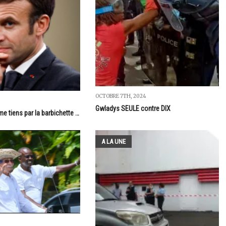
OCTOBRE 7TH, 2024
Gwladys SEULE contre DIX
 me tiens par la barbichette …
A LA UNE