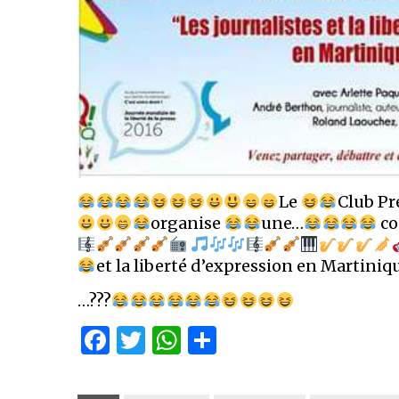
Le
Club Pr
organise
une…
co
et la liberté d’expression en Martiniq
…???
Facebook
Twitter
WhatsApp
Partager