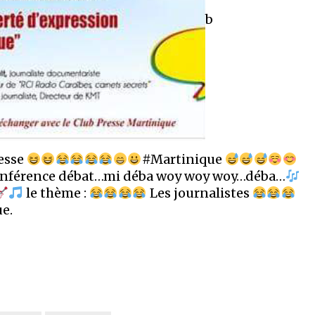
b
esse
#Martinique
nférence débat…mi déba woy woy woy…déba…
le thème :
Les journalistes
ue.