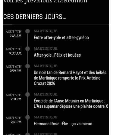
Voir les prévisions à la Réunion
CES DERNIERS JOURS…
MARTINIQUE
AOÛT 7TH
9:45 AM
Entre after-yole et after-gynéco
MARTINIQUE
AOÛT 7TH
9:37 AM
After-yole…Félix et bouées
MARTINIQUE
AOÛT 6TH
7:59 PM
Un noir fan de Bernard Hayot et des békés
de Martinique remporte le Prix Antoine
Crozat 2026
MARTINIQUE
AOÛT 5TH
7:31 PM
Écocide de l’Anse Meunier en Martinique :
L’Assaupamar dépose une plainte contre X
MARTINIQUE
AOÛT 5TH
7:16 PM
Hermann Rose -Élie …ça va mieux
MARTINIQUE