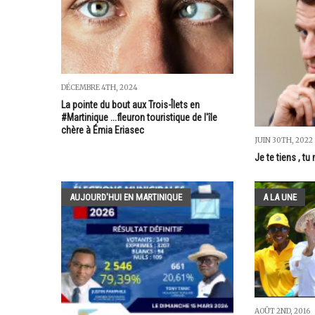
DÉCEMBRE 4TH, 2024
La pointe du bout aux Trois-Îlets en
#Martinique ...fleuron touristique de l'île
chère à Émia Eriasec
JUIN 30TH, 2022
Je te tiens , tu
AUJOURD'HUI EN MARTINIQUE
A LA UNE
AOÛT 2ND, 2016