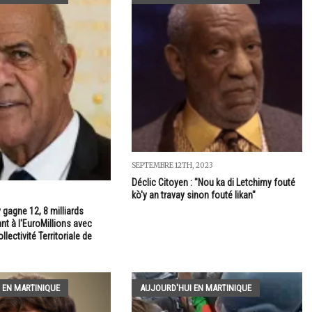
SEPTEMBRE 12TH, 2023
Déclic Citoyen : "Nou ka di Letchimy fouté
kò'y an travay sinon fouté likan"
gagne 12, 8 milliards
nt à l'EuroMillions avec
ollectivité Territoriale de
 EN MARTINIQUE
AUJOURD'HUI EN MARTINIQUE