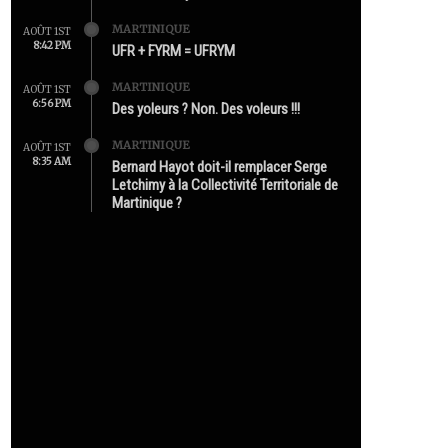
MARTINIQUE
AOÛT 1ST
8:42 PM
UFR + FYRM = UFRYM
MARTINIQUE
AOÛT 1ST
6:56 PM
Des yoleurs ? Non. Des voleurs !!!
MARTINIQUE
AOÛT 1ST
8:35 AM
Bernard Hayot doit-il remplacer Serge
Letchimy à la Collectivité Territoriale de
Martinique ?