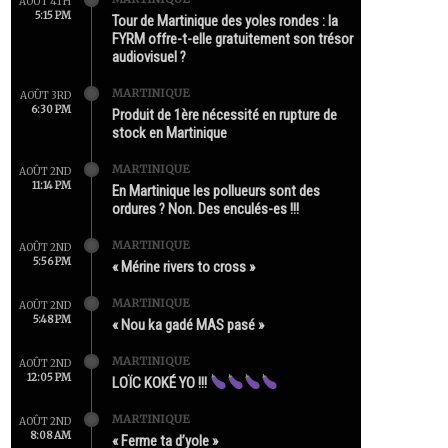
AOÛT 4TH
5:15 PM
Tour de Martinique des yoles rondes : la
FYRM offre-t-elle gratuitement son trésor
audiovisuel ?
MARTINIQUE
AOÛT 3RD
6:30 PM
Produit de 1ère nécessité en rupture de
stock en Martinique
MARTINIQUE
AOÛT 2ND
11:14 PM
En Martinique les pollueurs sont des
ordures ? Non. Des enculés-es !!!
MARTINIQUE
AOÛT 2ND
5:56 PM
« Mérine rivers to cross »
MARTINIQUE
AOÛT 2ND
5:48 PM
« Nou ka gadé MAS pasé »
MARTINIQUE
AOÛT 2ND
12:05 PM
LOÏC KOKÉ YO !!!
MARTINIQUE
AOÛT 2ND
8:08 AM
« Ferme ta d’yole »