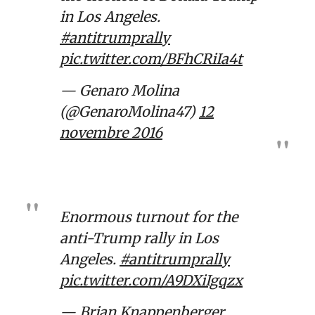
in Los Angeles.
#antitrumprally
pic.twitter.com/BFhCRiIa4t
— Genaro Molina
(@GenaroMolina47)
12
novembre 2016
Enormous turnout for the
anti-Trump rally in Los
Angeles.
#antitrumprally
pic.twitter.com/A9DXiIgqzx
— Brian Knappenberger