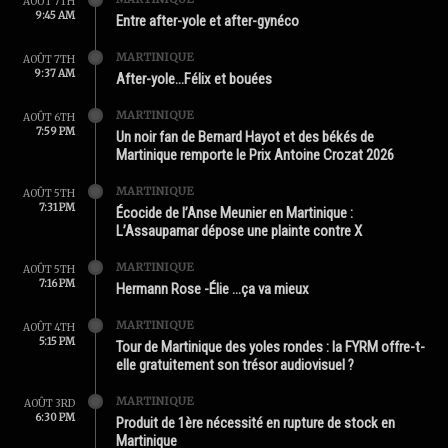
AOÛT 7TH
9:45 AM
Entre after-yole et after-gynéco
MARTINIQUE
AOÛT 7TH
9:37 AM
After-yole…Félix et bouées
MARTINIQUE
AOÛT 6TH
7:59 PM
Un noir fan de Bernard Hayot et des békés de
Martinique remporte le Prix Antoine Crozat 2026
MARTINIQUE
AOÛT 5TH
7:31 PM
Écocide de l’Anse Meunier en Martinique :
L’Assaupamar dépose une plainte contre X
MARTINIQUE
AOÛT 5TH
7:16 PM
Hermann Rose -Élie …ça va mieux
MARTINIQUE
AOÛT 4TH
5:15 PM
Tour de Martinique des yoles rondes : la FYRM offre-t-
elle gratuitement son trésor audiovisuel ?
MARTINIQUE
AOÛT 3RD
6:30 PM
Produit de 1ère nécessité en rupture de stock en
Martinique