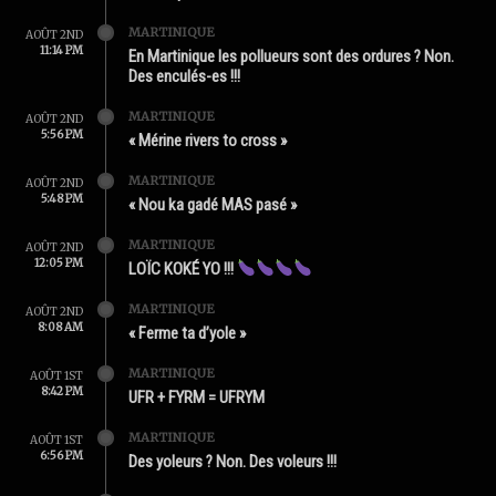
MARTINIQUE
AOÛT 2ND
11:14 PM
En Martinique les pollueurs sont des ordures ? Non.
Des enculés-es !!!
MARTINIQUE
AOÛT 2ND
5:56 PM
« Mérine rivers to cross »
MARTINIQUE
AOÛT 2ND
5:48 PM
« Nou ka gadé MAS pasé »
MARTINIQUE
AOÛT 2ND
12:05 PM
LOÏC KOKÉ YO !!!
MARTINIQUE
AOÛT 2ND
8:08 AM
« Ferme ta d’yole »
MARTINIQUE
AOÛT 1ST
8:42 PM
UFR + FYRM = UFRYM
MARTINIQUE
AOÛT 1ST
6:56 PM
Des yoleurs ? Non. Des voleurs !!!