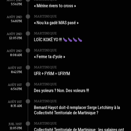
AOÛT 2ND
5:56 PM
« Mérine rivers to cross »
MARTINIQUE
AOÛT 2ND
5:48 PM
« Nou ka gadé MAS pasé »
MARTINIQUE
AOÛT 2ND
12:05 PM
LOÏC KOKÉ YO !!!
MARTINIQUE
AOÛT 2ND
8:08 AM
« Ferme ta d’yole »
MARTINIQUE
AOÛT 1ST
8:42 PM
UFR + FYRM = UFRYM
MARTINIQUE
AOÛT 1ST
6:56 PM
Des yoleurs ? Non. Des voleurs !!!
MARTINIQUE
AOÛT 1ST
8:35 AM
Bernard Hayot doit-il remplacer Serge Letchimy à la
Collectivité Territoriale de Martinique ?
MARTINIQUE
JUIL 31ST
11:05 PM
Collectivité Territoriale de Martinique : les salaires ont