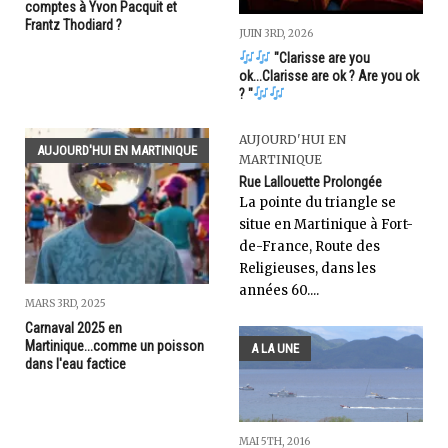
comptes à Yvon Pacquit et
Frantz Thodiard ?
JUIN 3RD, 2026
"Clarisse are you
ok...Clarisse are ok ? Are you ok
? "
AUJOURD'HUI EN
AUJOURD'HUI EN MARTINIQUE
MARTINIQUE
Rue Lallouette Prolongée
La pointe du triangle se
situe en Martinique à Fort-
de-France, Route des
Religieuses, dans les
années 60....
MARS 3RD, 2025
Carnaval 2025 en
Martinique...comme un poisson
A LA UNE
dans l'eau factice
MAI 5TH, 2016