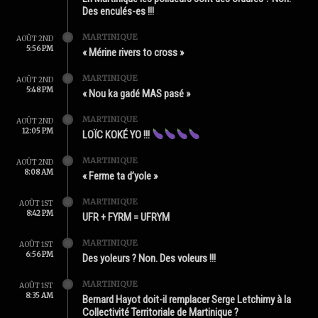
Des enculés-es !!!
MARTINIQUE
AOÛT 2ND
5:56 PM
« Mérine rivers to cross »
MARTINIQUE
AOÛT 2ND
5:48 PM
« Nou ka gadé MAS pasé »
MARTINIQUE
AOÛT 2ND
12:05 PM
LOÏC KOKÉ YO !!!
MARTINIQUE
AOÛT 2ND
8:08 AM
« Ferme ta d’yole »
MARTINIQUE
AOÛT 1ST
8:42 PM
UFR + FYRM = UFRYM
MARTINIQUE
AOÛT 1ST
6:56 PM
Des yoleurs ? Non. Des voleurs !!!
MARTINIQUE
AOÛT 1ST
8:35 AM
Bernard Hayot doit-il remplacer Serge Letchimy à la
Collectivité Territoriale de Martinique ?