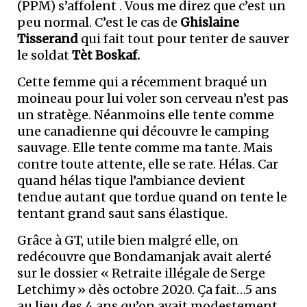
(PPM) s’affolent . Vous me direz que c’est un
peu normal. C’est le cas de
Ghislaine
Tisserand
qui fait tout pour tenter de sauver
le soldat
Tèt Boskaf.
Cette femme qui a récemment braqué un
moineau pour lui voler son cerveau n’est pas
un stratège. Néanmoins elle tente comme
une canadienne qui découvre le camping
sauvage. Elle tente comme ma tante. Mais
contre toute attente, elle se rate. Hélas. Car
quand hélas tique l’ambiance devient
tendue autant que tordue quand on tente le
tentant grand saut sans élastique.
Grâce à GT, utile bien malgré elle, on
redécouvre que Bondamanjak avait alerté
sur le dossier « Retraite illégale de Serge
Letchimy » dès octobre 2020. Ça fait…5 ans
au lieu des 4 ans qu’on avait modestement