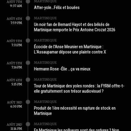
MARTINIQUE
AOÛT 7TH
9:37 AM
After-yole…Félix et bouées
MARTINIQUE
AOÛT 6TH
7:59 PM
Un noir fan de Bernard Hayot et des békés de
Martinique remporte le Prix Antoine Crozat 2026
MARTINIQUE
AOÛT 5TH
7:31 PM
Écocide de l’Anse Meunier en Martinique :
L’Assaupamar dépose une plainte contre X
MARTINIQUE
AOÛT 5TH
7:16 PM
Hermann Rose -Élie …ça va mieux
MARTINIQUE
AOÛT 4TH
5:15 PM
Tour de Martinique des yoles rondes : la FYRM offre-t-
elle gratuitement son trésor audiovisuel ?
MARTINIQUE
AOÛT 3RD
6:30 PM
Produit de 1ère nécessité en rupture de stock en
Martinique
MARTINIQUE
AOÛT 2ND
11:14 PM
En Martinique les pollueurs sont des ordures ? Non.